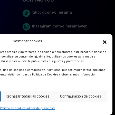
tiktok.com/cinerama
instagram.com/cineramaweb
twitter.com/cinerames
Gestionar cookies
lares propias y de terceros, de sesión o persistentes, para hacer funcionar de
Youtube Canal Cinerama
rsonalizar su contenido. Igualmente, utilizamos cookies para medir y
lizas y para ajustar la publicidad a tus gustos y preferencias.
Cinerama en Linkedin
r el uso de cookies a continuación. Asimismo, puedes modificar tus opciones
nto visitando nuestra Política de Cookies y obtener más información
facebook.com/cinerama.es
Rechazar todas las cookies
Configuración de cookies
CONTACTO
Política de cookies
Política de privacidad