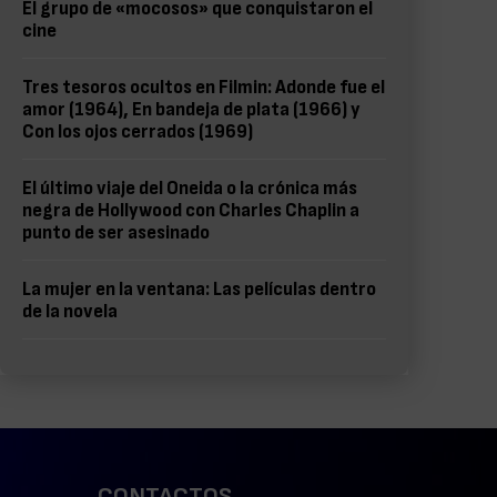
El grupo de «mocosos» que conquistaron el
cine
Tres tesoros ocultos en Filmin: Adonde fue el
amor (1964), En bandeja de plata (1966) y
Con los ojos cerrados (1969)
El último viaje del Oneida o la crónica más
negra de Hollywood con Charles Chaplin a
punto de ser asesinado
La mujer en la ventana: Las películas dentro
de la novela
CONTACTOS