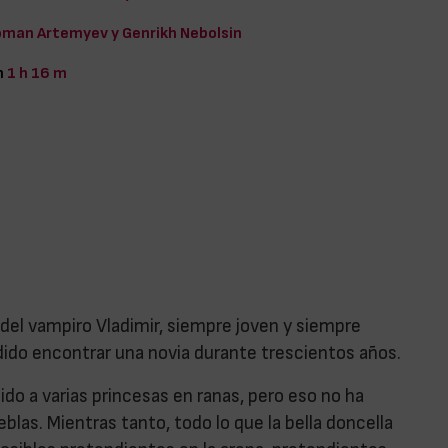
man Artemyev y Genrikh Nebolsin
n
1 h 16 m
a del vampiro Vladimir, siempre joven y siempre
ido encontrar una novia durante trescientos años.
do a varias princesas en ranas, pero eso no ha
ieblas. Mientras tanto, todo lo que la bella doncella