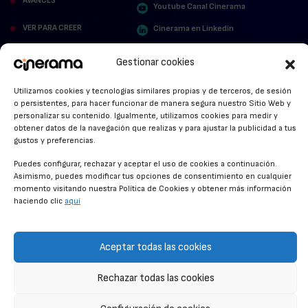
AVANCES
Youtube Canal Cinerama
VER PARA CREER
Cinerama en Linkedin
facebook.com/cinerama.es
MIRA QUIÉN HABLA
Gestionar cookies
STREAMING NEWS
Utilizamos cookies y tecnologías similares propias y de terceros, de sesión
o persistentes, para hacer funcionar de manera segura nuestro Sitio Web y
ALFOMBRA ROJA
personalizar su contenido. Igualmente, utilizamos cookies para medir y
obtener datos de la navegación que realizas y para ajustar la publicidad a tus
ANUNCIOS DE CINE
gustos y preferencias.
Puedes configurar, rechazar y aceptar el uso de cookies a continuación.
Asimismo, puedes modificar tus opciones de consentimiento en cualquier
momento visitando nuestra Política de Cookies y obtener más información
CONDICIONES GENERALES
haciendo clic
aquí
POLÍTICA DE COOKIES
POLÍTICA DE PRIVACIDAD
Aceptar todas las cookies
CONTACTO
Rechazar todas las cookies