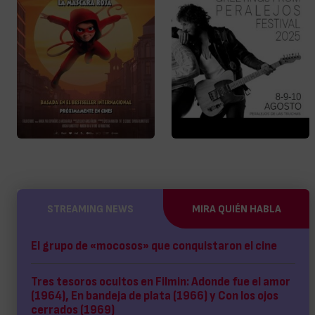
STREAMING NEWS
MIRA QUIÉN HABLA
El grupo de «mocosos» que conquistaron el cine
Tres tesoros ocultos en Filmin: Adonde fue el amor
(1964), En bandeja de plata (1966) y Con los ojos
cerrados (1969)