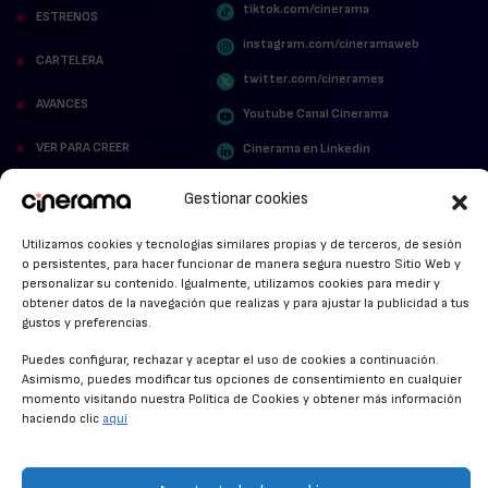
tiktok.com/cinerama
ESTRENOS
instagram.com/cineramaweb
CARTELERA
twitter.com/cinerames
AVANCES
Youtube Canal Cinerama
VER PARA CREER
Cinerama en Linkedin
facebook.com/cinerama.es
MIRA QUIÉN HABLA
Gestionar cookies
STREAMING NEWS
Utilizamos cookies y tecnologías similares propias y de terceros, de sesión
o persistentes, para hacer funcionar de manera segura nuestro Sitio Web y
ALFOMBRA ROJA
personalizar su contenido. Igualmente, utilizamos cookies para medir y
obtener datos de la navegación que realizas y para ajustar la publicidad a tus
ANUNCIOS DE CINE
gustos y preferencias.
Puedes configurar, rechazar y aceptar el uso de cookies a continuación.
Asimismo, puedes modificar tus opciones de consentimiento en cualquier
momento visitando nuestra Política de Cookies y obtener más información
CONDICIONES GENERALES
haciendo clic
aquí
POLÍTICA DE COOKIES
POLÍTICA DE PRIVACIDAD