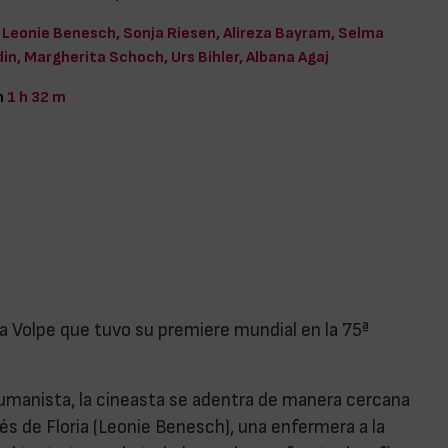
Leonie Benesch, Sonja Riesen, Alireza Bayram, Selma
din, Margherita Schoch, Urs Bihler, Albana Agaj
n
1 h 32 m
ra Volpe que tuvo su premiere mundial en la 75ª
umanista, la cineasta se adentra de manera cercana
és de Floria (Leonie Benesch), una enfermera a la