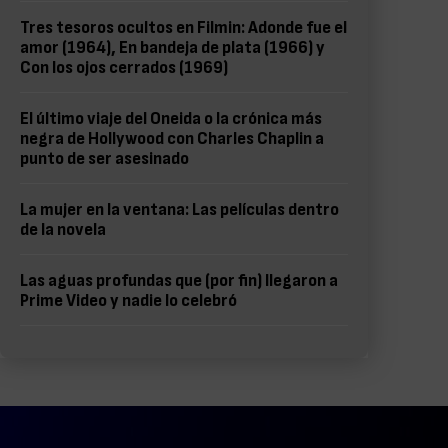
Tres tesoros ocultos en Filmin: Adonde fue el
amor (1964), En bandeja de plata (1966) y
Con los ojos cerrados (1969)
El último viaje del Oneida o la crónica más
negra de Hollywood con Charles Chaplin a
punto de ser asesinado
La mujer en la ventana: Las películas dentro
de la novela
Las aguas profundas que (por fin) llegaron a
Prime Video y nadie lo celebró