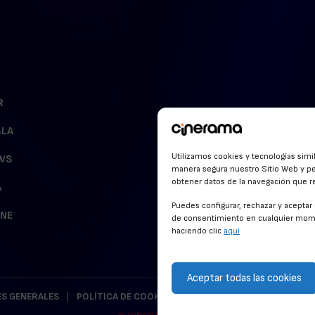
R
BLA
Utilizamos cookies y tecnologías simi
WS
manera segura nuestro Sitio Web y pe
obtener datos de la navegación que rea
A
Puedes configurar, rechazar y acepta
INE
de consentimiento en cualquier mome
haciendo clic
aquí
Aceptar todas las cookies
S GENERALES
POLÍTICA DE COOKIES
POLÍTICA DE PRIVACIDAD