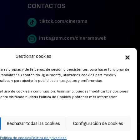
CONTACTOS
tiktok.com/cinerama
instagram.com/cineramaweb
twitter.com/cinerames
Gestionar cookies
lares propias y de terceros, de sesión o persistentes, para hacer funcionar de
Youtube Canal Cinerama
rsonalizar su contenido. Igualmente, utilizamos cookies para medir y
lizas y para ajustar la publicidad a tus gustos y preferencias.
Cinerama en Linkedin
r el uso de cookies a continuación. Asimismo, puedes modificar tus opciones
nto visitando nuestra Política de Cookies y obtener más información
facebook.com/cinerama.es
Rechazar todas las cookies
Configuración de cookies
CONTACTO
Política de cookies
Política de privacidad