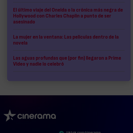
El último viaje del Oneida o la crónica más negra de
Hollywood con Charles Chaplin a punto de ser
asesinado
La mujer en la ventana: Las películas dentro de la
novela
Las aguas profundas que (por fin) llegaron a Prime
Video y nadie lo celebró
tiktok.com/cinerama