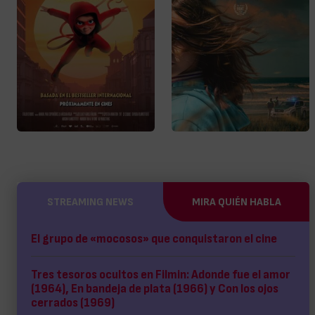
STREAMING NEWS
MIRA QUIÉN HABLA
El grupo de «mocosos» que conquistaron el cine
Tres tesoros ocultos en Filmin: Adonde fue el amor
(1964), En bandeja de plata (1966) y Con los ojos
cerrados (1969)