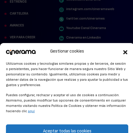
ESTRENOS
instagram.com/cineramaweb
CARTELERA
twitter.com/cinerames
AVANCES
Youtube Canal Cinerama
VER PARA CREER
Cinerama en Linkedin
facebook.com/cinerama.es
MIRA QUIÉN HABLA
Gestionar cookies
STREAMING NEWS
Utilizamos cookies y tecnologías similares propias y de terceros, de sesión
o persistentes, para hacer funcionar de manera segura nuestro Sitio Web y
ALFOMBRA ROJA
personalizar su contenido. Igualmente, utilizamos cookies para medir y
obtener datos de la navegación que realizas y para ajustar la publicidad a tus
ANUNCIOS DE CINE
gustos y preferencias.
Puedes configurar, rechazar y aceptar el uso de cookies a continuación.
Asimismo, puedes modificar tus opciones de consentimiento en cualquier
momento visitando nuestra Política de Cookies y obtener más información
CONDICIONES GENERALES
haciendo clic
aquí
POLÍTICA DE COOKIES
POLÍTICA DE PRIVACIDAD
Aceptar todas las cookies