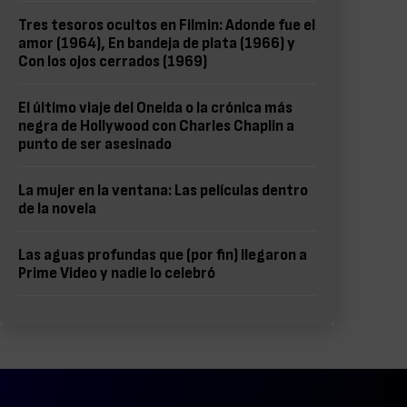
Tres tesoros ocultos en Filmin: Adonde fue el
amor (1964), En bandeja de plata (1966) y
Con los ojos cerrados (1969)
El último viaje del Oneida o la crónica más
negra de Hollywood con Charles Chaplin a
punto de ser asesinado
La mujer en la ventana: Las películas dentro
de la novela
Las aguas profundas que (por fin) llegaron a
Prime Video y nadie lo celebró