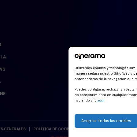
R
BLA
Utilizamos cookies y tecnologías simi
WS
manera segura nuestro Sitio Web y pe
obtener datos de la navegación que rea
A
Puedes configurar, rechazar y acepta
INE
de consentimiento en cualquier mome
haciendo clic
aquí
Aceptar todas las cookies
S GENERALES
POLÍTICA DE COOKIES
POLÍTICA DE PRIVACIDAD