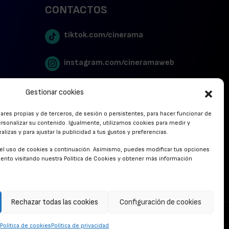
CONTACTOS
tiktok.com/cinerama
instagram.com/cineramaweb
twitter.com/cinerames
Gestionar cookies
lares propias y de terceros, de sesión o persistentes, para hacer funcionar de
Youtube Canal Cinerama
rsonalizar su contenido. Igualmente, utilizamos cookies para medir y
lizas y para ajustar la publicidad a tus gustos y preferencias.
Cinerama en Linkedin
r el uso de cookies a continuación. Asimismo, puedes modificar tus opciones
nto visitando nuestra Política de Cookies y obtener más información
facebook.com/cinerama.es
Rechazar todas las cookies
Configuración de cookies
CONTACTO
Política de cookies
Política de privacidad