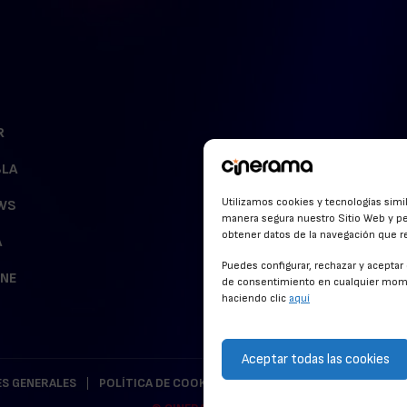
R
BLA
Utilizamos cookies y tecnologías simi
WS
manera segura nuestro Sitio Web y pe
obtener datos de la navegación que rea
A
Puedes configurar, rechazar y acepta
INE
de consentimiento en cualquier mome
haciendo clic
aquí
Aceptar todas las cookies
S GENERALES
POLÍTICA DE COOKIES
POLÍTICA DE PRIVACIDAD