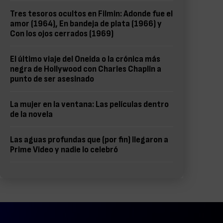
Tres tesoros ocultos en Filmin: Adonde fue el
amor (1964), En bandeja de plata (1966) y
Con los ojos cerrados (1969)
El último viaje del Oneida o la crónica más
negra de Hollywood con Charles Chaplin a
punto de ser asesinado
La mujer en la ventana: Las películas dentro
de la novela
Las aguas profundas que (por fin) llegaron a
Prime Video y nadie lo celebró