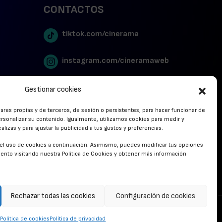
CONTACTOS
tiktok.com/cinerama
instagram.com/cineramaweb
twitter.com/cinerames
Gestionar cookies
lares propias y de terceros, de sesión o persistentes, para hacer funcionar de
Youtube Canal Cinerama
rsonalizar su contenido. Igualmente, utilizamos cookies para medir y
lizas y para ajustar la publicidad a tus gustos y preferencias.
Cinerama en Linkedin
r el uso de cookies a continuación. Asimismo, puedes modificar tus opciones
nto visitando nuestra Política de Cookies y obtener más información
facebook.com/cinerama.es
Rechazar todas las cookies
Configuración de cookies
CONTACTO
Política de cookies
Política de privacidad