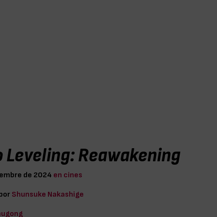
o Leveling: Reawakening
iembre de 2024
en cines
 por
Shunsuke Nakashige
hugong