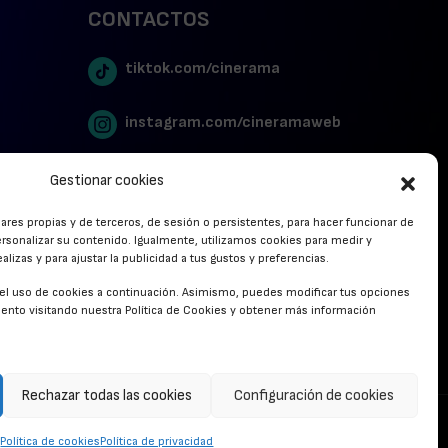
CONTACTOS
tiktok.com/cinerama
instagram.com/cineramaweb
twitter.com/cinerames
Gestionar cookies
lares propias y de terceros, de sesión o persistentes, para hacer funcionar de
Youtube Canal Cinerama
rsonalizar su contenido. Igualmente, utilizamos cookies para medir y
lizas y para ajustar la publicidad a tus gustos y preferencias.
Cinerama en Linkedin
r el uso de cookies a continuación. Asimismo, puedes modificar tus opciones
nto visitando nuestra Política de Cookies y obtener más información
facebook.com/cinerama.es
Rechazar todas las cookies
Configuración de cookies
CONTACTO
Política de cookies
Política de privacidad