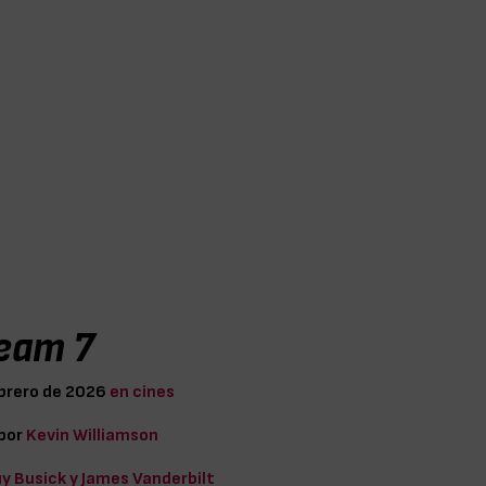
eam 7
brero de 2026
en cines
 por
Kevin Williamson
y Busick y James Vanderbilt