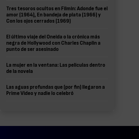
Tres tesoros ocultos en Filmin: Adonde fue el
amor (1964), En bandeja de plata (1966) y
Con los ojos cerrados (1969)
El último viaje del Oneida o la crónica más
negra de Hollywood con Charles Chaplin a
punto de ser asesinado
La mujer en la ventana: Las películas dentro
de la novela
Las aguas profundas que (por fin) llegaron a
Prime Video y nadie lo celebró