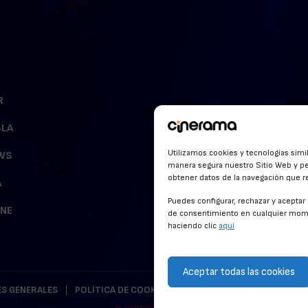
R
BLA
Utilizamos cookies y tecnologías simi
WS
manera segura nuestro Sitio Web y pe
obtener datos de la navegación que rea
A
Puedes configurar, rechazar y acepta
INE
de consentimiento en cualquier mome
haciendo clic
aquí
Aceptar todas las cookies
S GENERALES
POLÍTICA DE COOKIES
POLÍTICA DE PRIVACIDAD