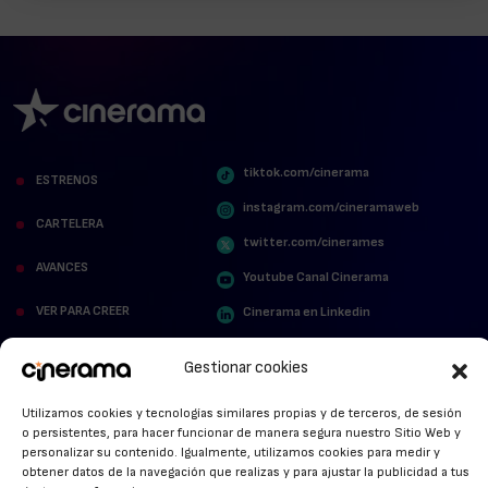
tiktok.com/cinerama
ESTRENOS
instagram.com/cineramaweb
CARTELERA
twitter.com/cinerames
AVANCES
Youtube Canal Cinerama
VER PARA CREER
Cinerama en Linkedin
facebook.com/cinerama.es
MIRA QUIÉN HABLA
Gestionar cookies
STREAMING NEWS
Utilizamos cookies y tecnologías similares propias y de terceros, de sesión
o persistentes, para hacer funcionar de manera segura nuestro Sitio Web y
ALFOMBRA ROJA
personalizar su contenido. Igualmente, utilizamos cookies para medir y
obtener datos de la navegación que realizas y para ajustar la publicidad a tus
ANUNCIOS DE CINE