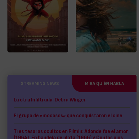
STREAMING NEWS
MIRA QUIÉN HABLA
La otra Infiltrada: Debra Winger
El grupo de «mocosos» que conquistaron el cine
Tres tesoros ocultos en Filmin: Adonde fue el amor
(1964), En bandeja de plata (1966) y Con los ojos