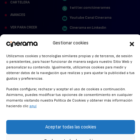
CARTELERA
twitter.com/cinerames
AVANCES
Youtube Canal Cinerama
VER PARA CREER
Cinerama en Linkedin
facebook.com/cinerama.es
MIRA QUIÉN HABLA
Gestionar cookies
STREAMING NEWS
Utilizamos cookies y tecnologías similares propias y de terceros, de sesión
o persistentes, para hacer funcionar de manera segura nuestro Sitio Web y
ALFOMBRA ROJA
personalizar su contenido. Igualmente, utilizamos cookies para medir y
obtener datos de la navegación que realizas y para ajustar la publicidad a tus
ANUNCIOS DE CINE
gustos y preferencias.
Puedes configurar, rechazar y aceptar el uso de cookies a continuación.
Asimismo, puedes modificar tus opciones de consentimiento en cualquier
momento visitando nuestra Política de Cookies y obtener más información
CONDICIONES GENERALES
haciendo clic
aquí
POLÍTICA DE COOKIES
POLÍTICA DE PRIVACIDAD
Aceptar todas las cookies
CONTACTO