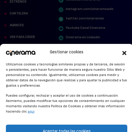
ESTRENOS
instagram.com/cineramaweb
CARTELERA
twitter.com/cinerames
AVANCES
Youtube Canal Cinerama
VER PARA CREER
Cinerama en Linkedin
facebook.com/cinerama.es
MIRA QUIÉN HABLA
Gestionar cookies
STREAMING NEWS
Utilizamos cookies y tecnologías similares propias y de terceros, de sesión
o persistentes, para hacer funcionar de manera segura nuestro Sitio Web y
ALFOMBRA ROJA
personalizar su contenido. Igualmente, utilizamos cookies para medir y
obtener datos de la navegación que realizas y para ajustar la publicidad a tus
ANUNCIOS DE CINE
gustos y preferencias.
Puedes configurar, rechazar y aceptar el uso de cookies a continuación.
Asimismo, puedes modificar tus opciones de consentimiento en cualquier
momento visitando nuestra Política de Cookies y obtener más información
CONDICIONES GENERALES
haciendo clic
aquí
POLÍTICA DE COOKIES
POLÍTICA DE PRIVACIDAD
Aceptar todas las cookies