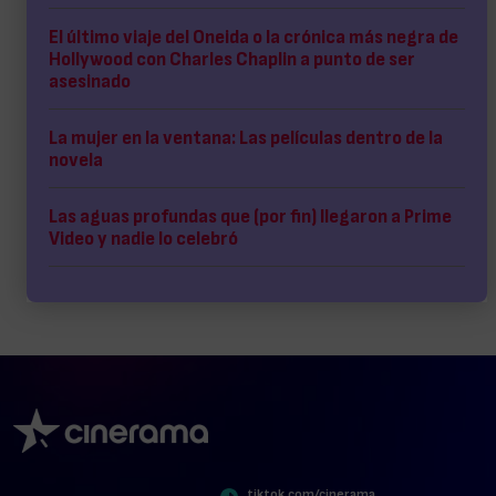
El último viaje del Oneida o la crónica más negra de
Hollywood con Charles Chaplin a punto de ser
asesinado
La mujer en la ventana: Las películas dentro de la
novela
Las aguas profundas que (por fin) llegaron a Prime
Video y nadie lo celebró
tiktok.com/cinerama