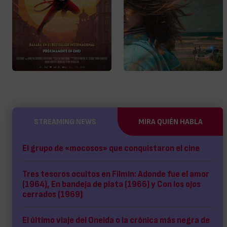
STREAMING NEWS
MIRA QUIÉN HABLA
El grupo de «mocosos» que conquistaron el cine
Tres tesoros ocultos en Filmin: Adonde fue el amor
(1964), En bandeja de plata (1966) y Con los ojos
cerrados (1969)
El último viaje del Oneida o la crónica más negra de