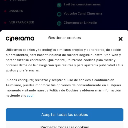
twitter.com/cinerames
AVANCES
Youtube Canal Cinerama
VER PARA CREER
Cinerama en Linkedin
facebook.com/cinerama.es
MIRA QUIÉN HABLA
Gestionar cookies
STREAMING NEWS
Utilizamos cookies y tecnologías similares propias y de terceros, de sesión
o persistentes, para hacer funcionar de manera segura nuestro Sitio Web y
ALFOMBRA ROJA
personalizar su contenido. Igualmente, utilizamos cookies para medir y
obtener datos de la navegación que realizas y para ajustar la publicidad a tus
ANUNCIOS DE CINE
gustos y preferencias.
Puedes configurar, rechazar y aceptar el uso de cookies a continuación.
Asimismo, puedes modificar tus opciones de consentimiento en cualquier
momento visitando nuestra Política de Cookies y obtener más información
CONDICIONES GENERALES
haciendo clic
aquí
POLÍTICA DE COOKIES
POLÍTICA DE PRIVACIDAD
Aceptar todas las cookies
CONTACTO
Rechazar todas las cookies