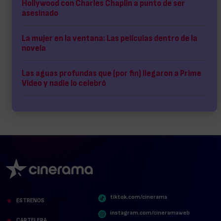
Hollywood con Charles Chaplin a punto de ser
asesinado
La mujer en la ventana: Las películas dentro de la
novela
Las aguas profundas que (por fin) llegaron a Prime
Video y nadie lo celebró
tiktok.com/cinerama
ESTRENOS
instagram.com/cineramaweb
CARTELERA