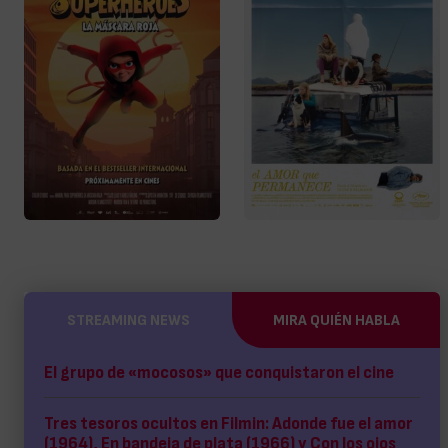
STREAMING NEWS
MIRA QUIÉN HABLA
El grupo de «mocosos» que conquistaron el cine
Tres tesoros ocultos en Filmin: Adonde fue el amor
(1964), En bandeja de plata (1966) y Con los ojos