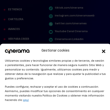
tiktok.com/cinerama
ESTRENOS
instagram.com/cineramaweb
CARTELERA
twitter.com/cinerames
AVANCES
Youtube Canal Cinerama
VER PARA CREER
Cinerama en Linkedin
facebook.com/cinerama.es
MIRA QUIÉN HABLA
Gestionar cookies
STREAMING NEWS
Utilizamos cookies y tecnologías similares propias y de terceros, de sesión
o persistentes, para hacer funcionar de manera segura nuestro Sitio Web y
ALFOMBRA ROJA
personalizar su contenido. Igualmente, utilizamos cookies para medir y
obtener datos de la navegación que realizas y para ajustar la publicidad a tus
ANUNCIOS DE CINE
gustos y preferencias.
Puedes configurar, rechazar y aceptar el uso de cookies a continuación.
Asimismo, puedes modificar tus opciones de consentimiento en cualquier
momento visitando nuestra Política de Cookies y obtener más información
CONDICIONES GENERALES
haciendo clic
aquí
POLÍTICA DE COOKIES