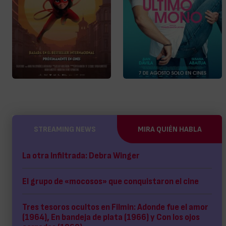
STREAMING NEWS
MIRA QUIÉN HABLA
La otra Infiltrada: Debra Winger
El grupo de «mocosos» que conquistaron el cine
Tres tesoros ocultos en Filmin: Adonde fue el amor
(1964), En bandeja de plata (1966) y Con los ojos