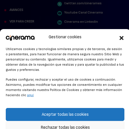
twitter.com/cinerames
AVANCES
Youtube Canal Cinerama
VER PARA CREER
Cinerama en Linkedin
facebook.com/cinerama.es
MIRA QUIÉN HABLA
Gestionar cookies
STREAMING NEWS
Utilizamos cookies y tecnologías similares propias y de terceros, de sesión
o persistentes, para hacer funcionar de manera segura nuestro Sitio Web y
ALFOMBRA ROJA
personalizar su contenido. Igualmente, utilizamos cookies para medir y
obtener datos de la navegación que realizas y para ajustar la publicidad a tus
ANUNCIOS DE CINE
gustos y preferencias.
Puedes configurar, rechazar y aceptar el uso de cookies a continuación.
Asimismo, puedes modificar tus opciones de consentimiento en cualquier
momento visitando nuestra Política de Cookies y obtener más información
CONDICIONES GENERALES
haciendo clic
aquí
POLÍTICA DE COOKIES
POLÍTICA DE PRIVACIDAD
Aceptar todas las cookies
CONTACTO
Rechazar todas las cookies