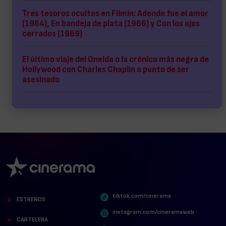
Tres tesoros ocultos en Filmin: Adonde fue el amor
(1964), En bandeja de plata (1966) y Con los ojos
cerrados (1969)
El último viaje del Oneida o la crónica más negra de
Hollywood con Charles Chaplin a punto de ser
asesinado
tiktok.com/cinerama
ESTRENOS
instagram.com/cineramaweb
CARTELERA