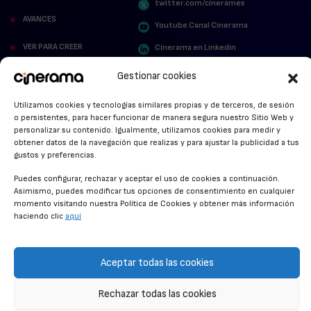
twitter.com/cinerames
AVANCES
Youtube Canal Cinerama
VER PARA CREER
Cinerama en Linkedin
facebook.com/cinerama.es
MIRA QUIÉN HABLA
Gestionar cookies
STREAMING NEWS
Utilizamos cookies y tecnologías similares propias y de terceros, de sesión
o persistentes, para hacer funcionar de manera segura nuestro Sitio Web y
personalizar su contenido. Igualmente, utilizamos cookies para medir y
ALFOMBRA ROJA
obtener datos de la navegación que realizas y para ajustar la publicidad a tus
gustos y preferencias.
ANUNCIOS DE CINE
Puedes configurar, rechazar y aceptar el uso de cookies a continuación.
Asimismo, puedes modificar tus opciones de consentimiento en cualquier
momento visitando nuestra Política de Cookies y obtener más información
haciendo clic
aquí
CONDICIONES GENERALES
POLÍTICA DE COOKIES
Aceptar todas las cookies
POLÍTICA DE PRIVACIDAD
CONTACTO
Rechazar todas las cookies