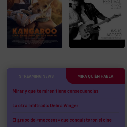
STREAMING NEWS
MIRA QUIÉN HABLA
Mirar y que te miren tiene consecuencias
La otra Infiltrada: Debra Winger
El grupo de «mocosos» que conquistaron el cine