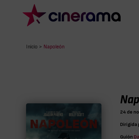
Inicio
>
Napoleón
Nap
24 de n
Dirigida
Guión
Da