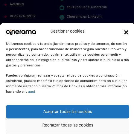
AVANCES
Youtube Canal Cinerama
VER PARA CREER
Cinerama en Linkedin
facebook.com/cinerama.es
MIRA QUIÉN HABLA
Gestionar cookies
STREAMING NEWS
Utilizamos cookies y tecnologías similares propias y de terceros, de sesión
o persistentes, para hacer funcionar de manera segura nuestro Sitio Web y
ALFOMBRA ROJA
personalizar su contenido. Igualmente, utilizamos cookies para medir y
obtener datos de la navegación que realizas y para ajustar la publicidad a tus
ANUNCIOS DE CINE
gustos y preferencias.
Puedes configurar, rechazar y aceptar el uso de cookies a continuación.
Asimismo, puedes modificar tus opciones de consentimiento en cualquier
momento visitando nuestra Política de Cookies y obtener más información
CONDICIONES GENERALES
haciendo clic
aquí
POLÍTICA DE COOKIES
POLÍTICA DE PRIVACIDAD
Aceptar todas las cookies
CONTACTO
Rechazar todas las cookies