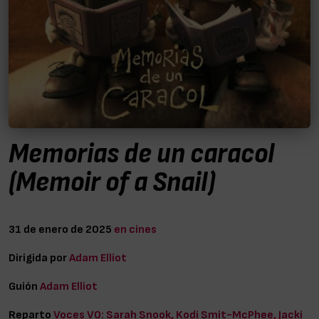
Memorias de un caracol
(Memoir of a Snail)
31 de enero de 2025
en cines
Dirigida por
Adam Elliot
Guión
Adam Elliot
Reparto
Voces VO: Sarah Snook, Kodi Smit-McPhee, Jacki