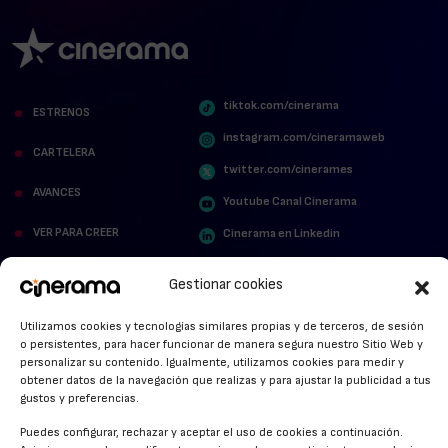
tiktok.com/cinerama
ESTRENOS
instagram.com/cineramaweb
CARTELERA
twitter.com/cinerames
AVANCES
Youtube Canal Cinerama
VER PARA CREER
Cinerama en Linkedin
facebook.com/cinerama.es
MIRA QUIÉN HABLA
Gestionar cookies
STREAMING NEWS
Utilizamos cookies y tecnologías similares propias y de terceros, de sesión
o persistentes, para hacer funcionar de manera segura nuestro Sitio Web y
ALFOMBRA ROJA
personalizar su contenido. Igualmente, utilizamos cookies para medir y
obtener datos de la navegación que realizas y para ajustar la publicidad a tus
ANUNCIOS DE CINE
gustos y preferencias.
Puedes configurar, rechazar y aceptar el uso de cookies a continuación.