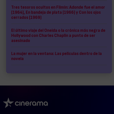
Tres tesoros ocultos en Filmin: Adonde fue el amor
(1964), En bandeja de plata (1966) y Con los ojos
cerrados (1969)
El último viaje del Oneida o la crónica más negra de
Hollywood con Charles Chaplin a punto de ser
asesinado
La mujer en la ventana: Las películas dentro de la
novela