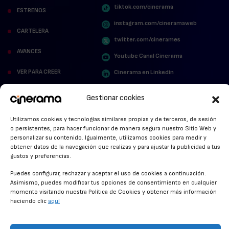
tiktok.com/cinerama
ESTRENOS
instagram.com/cineramaweb
CARTELERA
twitter.com/cinerames
AVANCES
Youtube Canal Cinerama
VER PARA CREER
Cinerama en Linkedin
facebook.com/cinerama.es
MIRA QUIÉN HABLA
Gestionar cookies
STREAMING NEWS
Utilizamos cookies y tecnologías similares propias y de terceros, de sesión
o persistentes, para hacer funcionar de manera segura nuestro Sitio Web y
ALFOMBRA ROJA
personalizar su contenido. Igualmente, utilizamos cookies para medir y
obtener datos de la navegación que realizas y para ajustar la publicidad a tus
ANUNCIOS DE CINE
gustos y preferencias.
Puedes configurar, rechazar y aceptar el uso de cookies a continuación.
Asimismo, puedes modificar tus opciones de consentimiento en cualquier
momento visitando nuestra Política de Cookies y obtener más información
CONDICIONES GENERALES
haciendo clic
aquí
POLÍTICA DE COOKIES