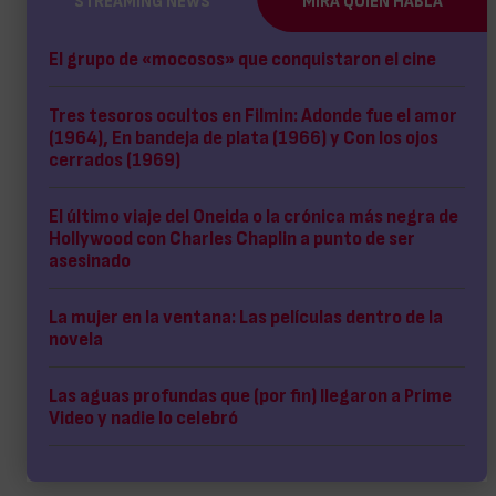
STREAMING NEWS
MIRA QUIÉN HABLA
El grupo de «mocosos» que conquistaron el cine
Tres tesoros ocultos en Filmin: Adonde fue el amor
(1964), En bandeja de plata (1966) y Con los ojos
cerrados (1969)
El último viaje del Oneida o la crónica más negra de
Hollywood con Charles Chaplin a punto de ser
asesinado
La mujer en la ventana: Las películas dentro de la
novela
Las aguas profundas que (por fin) llegaron a Prime
Video y nadie lo celebró