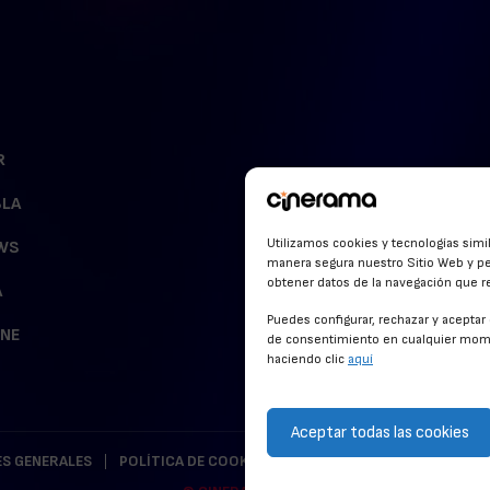
R
BLA
Utilizamos cookies y tecnologías simi
WS
manera segura nuestro Sitio Web y pe
obtener datos de la navegación que rea
A
Puedes configurar, rechazar y acepta
INE
de consentimiento en cualquier mome
haciendo clic
aquí
Aceptar todas las cookies
S GENERALES
POLÍTICA DE COOKIES
POLÍTICA DE PRIVACIDAD