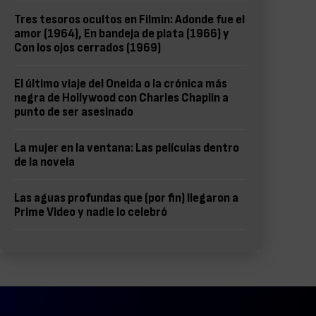
Tres tesoros ocultos en Filmin: Adonde fue el
amor (1964), En bandeja de plata (1966) y
Con los ojos cerrados (1969)
El último viaje del Oneida o la crónica más
negra de Hollywood con Charles Chaplin a
punto de ser asesinado
La mujer en la ventana: Las películas dentro
de la novela
Las aguas profundas que (por fin) llegaron a
Prime Video y nadie lo celebró