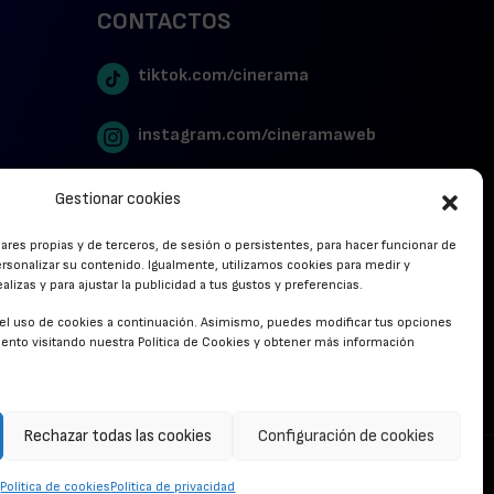
CONTACTOS
tiktok.com/cinerama
instagram.com/cineramaweb
twitter.com/cinerames
Gestionar cookies
lares propias y de terceros, de sesión o persistentes, para hacer funcionar de
Youtube Canal Cinerama
rsonalizar su contenido. Igualmente, utilizamos cookies para medir y
lizas y para ajustar la publicidad a tus gustos y preferencias.
Cinerama en Linkedin
r el uso de cookies a continuación. Asimismo, puedes modificar tus opciones
nto visitando nuestra Política de Cookies y obtener más información
facebook.com/cinerama.es
Rechazar todas las cookies
Configuración de cookies
CONTACTO
Política de cookies
Política de privacidad