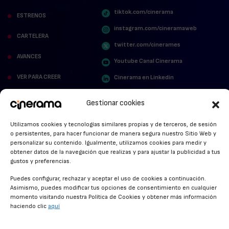
tiktok.com/cinerama
ESTRENOS
instagram.com/cineramaweb
CARTELERA
twitter.com/cinerames
AVANCES
Youtube Canal Cinerama
VER PARA CREER
Cinerama en Linkedin
facebook.com/cinerama.es
MIRA QUIÉN HABLA
Gestionar cookies
STREAMING NEWS
Utilizamos cookies y tecnologías similares propias y de terceros, de sesión
o persistentes, para hacer funcionar de manera segura nuestro Sitio Web y
ALFOMBRA ROJA
personalizar su contenido. Igualmente, utilizamos cookies para medir y
obtener datos de la navegación que realizas y para ajustar la publicidad a tus
ANUNCIOS DE CINE
gustos y preferencias.
Puedes configurar, rechazar y aceptar el uso de cookies a continuación.
Asimismo, puedes modificar tus opciones de consentimiento en cualquier
momento visitando nuestra Política de Cookies y obtener más información
CONDICIONES GENERALES
haciendo clic
aquí
POLÍTICA DE COOKIES