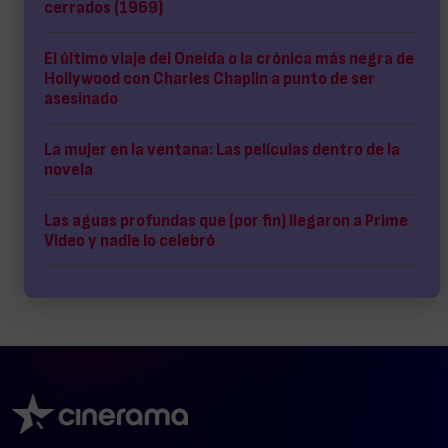
cerrados (1969)
El último viaje del Oneida o la crónica más negra de
Hollywood con Charles Chaplin a punto de ser
asesinado
La mujer en la ventana: Las películas dentro de la
novela
Las aguas profundas que (por fin) llegaron a Prime
Video y nadie lo celebró