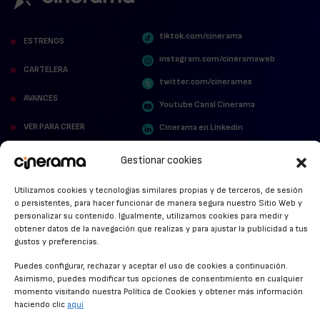
tiktok.com/cinerama
ESTRENOS
instagram.com/cineramaweb
CARTELERA
twitter.com/cinerames
AVANCES
Youtube Canal Cinerama
VER PARA CREER
Cinerama en Linkedin
facebook.com/cinerama.es
MIRA QUIÉN HABLA
Gestionar cookies
STREAMING NEWS
Utilizamos cookies y tecnologías similares propias y de terceros, de sesión
o persistentes, para hacer funcionar de manera segura nuestro Sitio Web y
ALFOMBRA ROJA
personalizar su contenido. Igualmente, utilizamos cookies para medir y
obtener datos de la navegación que realizas y para ajustar la publicidad a tus
ANUNCIOS DE CINE
gustos y preferencias.
Puedes configurar, rechazar y aceptar el uso de cookies a continuación.
Asimismo, puedes modificar tus opciones de consentimiento en cualquier
momento visitando nuestra Política de Cookies y obtener más información
CONDICIONES GENERALES
haciendo clic
aquí