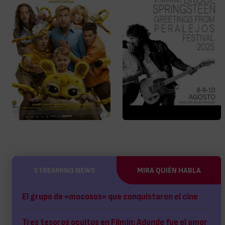
STREAMING NEWS
MIRA QUIÉN HABLA
El grupo de «mocosos» que conquistaron el cine
Tres tesoros ocultos en Filmin: Adonde fue el amor