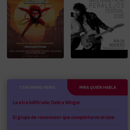
STREAMING NEWS
MIRA QUIÉN HABLA
La otra Infiltrada: Debra Winger
El grupo de «mocosos» que conquistaron el cine