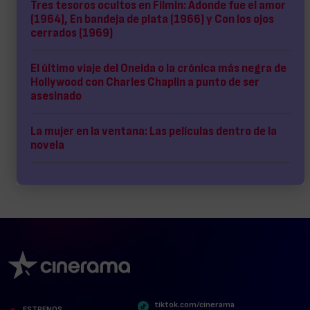
Tres tesoros ocultos en Filmin: Adonde fue el amor
(1964), En bandeja de plata (1966) y Con los ojos
cerrados (1969)
El último viaje del Oneida o la crónica más negra de
Hollywood con Charles Chaplin a punto de ser
asesinado
La mujer en la ventana: Las películas dentro de la
novela
tiktok.com/cinerama
ESTRENOS