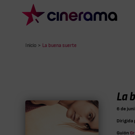
Inicio
>
La buena suerte
La 
6 de jun
Dirigida
Guión
Gr