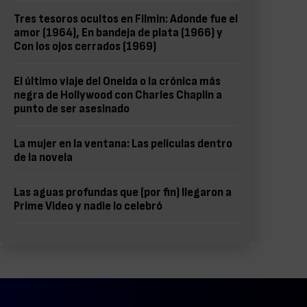
Tres tesoros ocultos en Filmin: Adonde fue el
amor (1964), En bandeja de plata (1966) y
Con los ojos cerrados (1969)
El último viaje del Oneida o la crónica más
negra de Hollywood con Charles Chaplin a
punto de ser asesinado
La mujer en la ventana: Las películas dentro
de la novela
Las aguas profundas que (por fin) llegaron a
Prime Video y nadie lo celebró