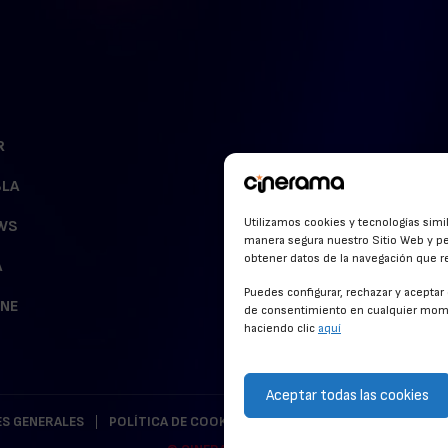
R
BLA
Utilizamos cookies y tecnologías simi
WS
manera segura nuestro Sitio Web y pe
obtener datos de la navegación que rea
A
Puedes configurar, rechazar y acepta
INE
de consentimiento en cualquier mome
haciendo clic
aquí
Aceptar todas las cookies
S GENERALES
POLÍTICA DE COOKIES
POLÍTICA DE PRIVACIDAD