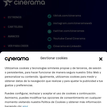
tiktok.com/cinerama
ESTRENOS
instagram.com/cineramaweb
CARTELERA
twitter.com/cinerames
AVANCES
Youtube Canal Cinerama
VER PARA CREER
Cinerama en Linkedin
facebook.com/cinerama.es
MIRA QUIÉN HABLA
Gestionar cookies
STREAMING NEWS
Utilizamos cookies y tecnologías similares propias y de terceros, de sesión
o persistentes, para hacer funcionar de manera segura nuestro Sitio Web y
ALFOMBRA ROJA
personalizar su contenido. Igualmente, utilizamos cookies para medir y
obtener datos de la navegación que realizas y para ajustar la publicidad a tus
ANUNCIOS DE CINE
gustos y preferencias.
Puedes configurar, rechazar y aceptar el uso de cookies a continuación.
Asimismo, puedes modificar tus opciones de consentimiento en cualquier
momento visitando nuestra Política de Cookies y obtener más información
CONDICIONES GENERALES
haciendo clic
aquí