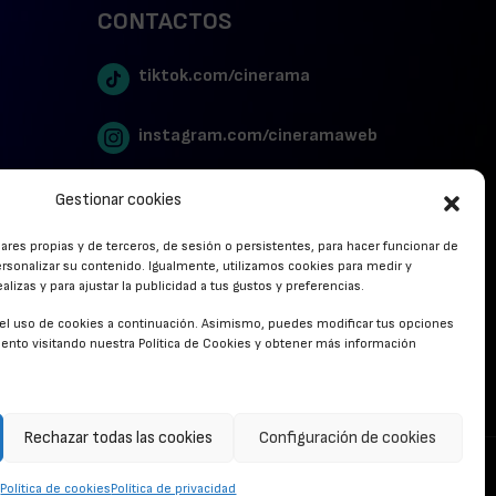
CONTACTOS
tiktok.com/cinerama
instagram.com/cineramaweb
twitter.com/cinerames
Gestionar cookies
lares propias y de terceros, de sesión o persistentes, para hacer funcionar de
Youtube Canal Cinerama
rsonalizar su contenido. Igualmente, utilizamos cookies para medir y
lizas y para ajustar la publicidad a tus gustos y preferencias.
Cinerama en Linkedin
r el uso de cookies a continuación. Asimismo, puedes modificar tus opciones
nto visitando nuestra Política de Cookies y obtener más información
facebook.com/cinerama.es
Rechazar todas las cookies
Configuración de cookies
CONTACTO
Política de cookies
Política de privacidad