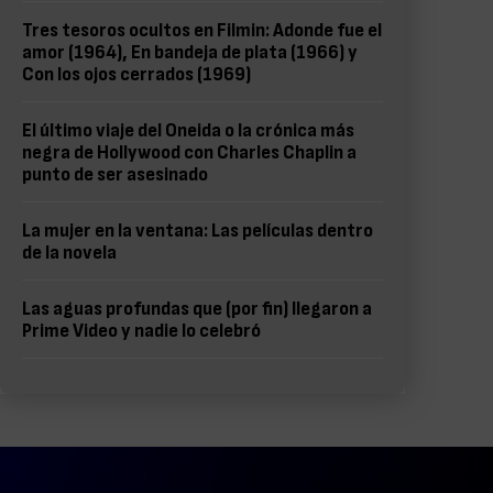
Tres tesoros ocultos en Filmin: Adonde fue el
amor (1964), En bandeja de plata (1966) y
Con los ojos cerrados (1969)
El último viaje del Oneida o la crónica más
negra de Hollywood con Charles Chaplin a
punto de ser asesinado
La mujer en la ventana: Las películas dentro
de la novela
Las aguas profundas que (por fin) llegaron a
Prime Video y nadie lo celebró