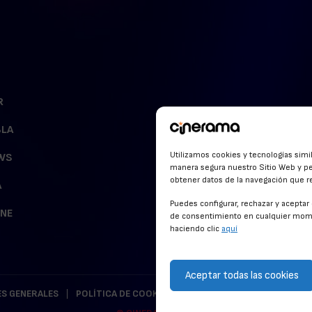
R
BLA
Utilizamos cookies y tecnologías simi
WS
manera segura nuestro Sitio Web y pe
obtener datos de la navegación que rea
A
Puedes configurar, rechazar y acepta
INE
de consentimiento en cualquier mome
haciendo clic
aquí
Aceptar todas las cookies
S GENERALES
POLÍTICA DE COOKIES
POLÍTICA DE PRIVACIDAD