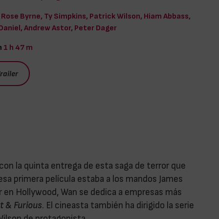
Rose Byrne, Ty Simpkins, Patrick Wilson, Hiam Abbass,
 Daniel, Andrew Astor, Peter Dager
n
1 h 47 m
railer
con la quinta entrega de esta saga de terror que
esa primera película estaba a los mandos James
r en Hollywood, Wan se dedica a empresas más
t & Furious
. El cineasta también ha dirigido la serie
Wilson de protagonista.