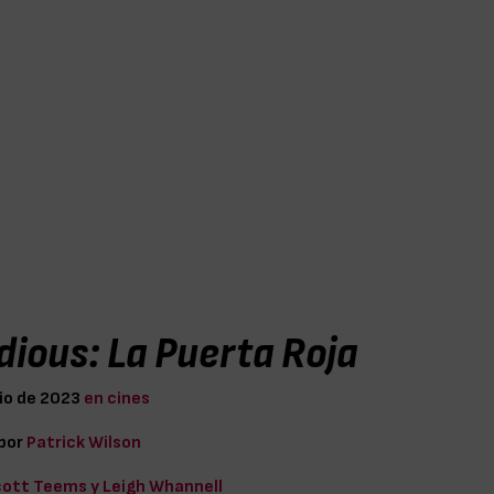
idious: La Puerta Roja
lio de 2023
en cines
 por
Patrick Wilson
ott Teems y Leigh Whannell