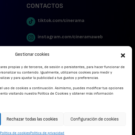
CONTACTOS
tiktok.com/cinerama
instagram.com/cineramaweb
twitter.com/cinerames
Gestionar cookies
lares propias y de terceros, de sesión o persistentes, para hacer funcionar de
Youtube Canal Cinerama
rsonalizar su contenido. Igualmente, utilizamos cookies para medir y
lizas y para ajustar la publicidad a tus gustos y preferencias.
Cinerama en Linkedin
r el uso de cookies a continuación. Asimismo, puedes modificar tus opciones
nto visitando nuestra Política de Cookies y obtener más información
facebook.com/cinerama.es
Rechazar todas las cookies
Configuración de cookies
CONTACTO
Política de cookies
Política de privacidad