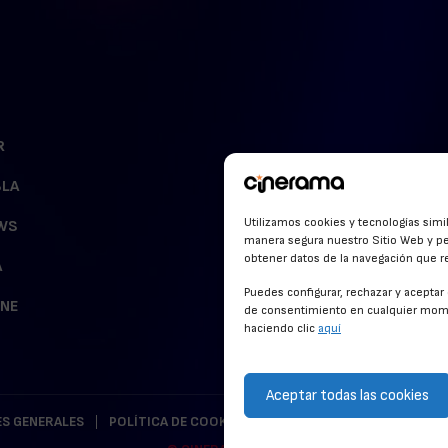
R
BLA
Utilizamos cookies y tecnologías simi
WS
manera segura nuestro Sitio Web y pe
obtener datos de la navegación que rea
A
Puedes configurar, rechazar y acepta
INE
de consentimiento en cualquier mome
haciendo clic
aquí
Aceptar todas las cookies
S GENERALES
POLÍTICA DE COOKIES
POLÍTICA DE PRIVACIDAD