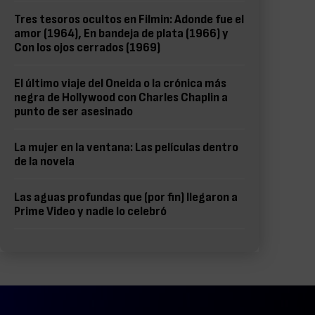
Tres tesoros ocultos en Filmin: Adonde fue el
amor (1964), En bandeja de plata (1966) y
Con los ojos cerrados (1969)
El último viaje del Oneida o la crónica más
negra de Hollywood con Charles Chaplin a
punto de ser asesinado
La mujer en la ventana: Las películas dentro
de la novela
Las aguas profundas que (por fin) llegaron a
Prime Video y nadie lo celebró