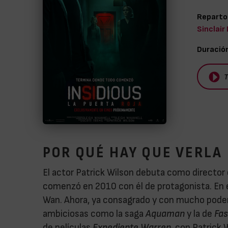
Reparto
Sinclair
Duració
T
POR QUÉ HAY QUE VERLA
El actor Patrick Wilson debuta como director 
comenzó en 2010 con él de protagonista. En 
Wan. Ahora, ya consagrado y con mucho pode
ambiciosas como la saga
Aquaman
y la de
Fas
de películas
Expediente Warren,
con Patrick 