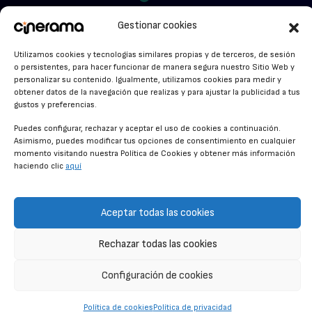
facebook.com/cinerama.es
MIRA QUIÉN HABLA
Gestionar cookies
STREAMING NEWS
Utilizamos cookies y tecnologías similares propias y de terceros, de sesión
o persistentes, para hacer funcionar de manera segura nuestro Sitio Web y
ALFOMBRA ROJA
personalizar su contenido. Igualmente, utilizamos cookies para medir y
obtener datos de la navegación que realizas y para ajustar la publicidad a tus
gustos y preferencias.
ANUNCIOS DE CINE
Puedes configurar, rechazar y aceptar el uso de cookies a continuación.
Asimismo, puedes modificar tus opciones de consentimiento en cualquier
momento visitando nuestra Política de Cookies y obtener más información
CONDICIONES GENERALES
haciendo clic
aquí
POLÍTICA DE COOKIES
POLÍTICA DE PRIVACIDAD
Aceptar todas las cookies
CONTACTO
Rechazar todas las cookies
Configuración de cookies
© CINERAMA 2026
Política de cookies
Política de privacidad