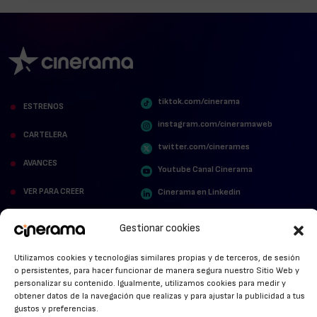
tiktok.com/cinerama
ESTRENOS
instagram.com/cineramaweb
CARTELERA
twitter.com/cinerames
AVANCES
Youtube Canal Cinerama
VER PARA CREER
Cinerama en Linkedin
facebook.com/cinerama.es
MIRA QUIÉN HABLA
Gestionar cookies
STREAMING NEWS
Utilizamos cookies y tecnologías similares propias y de terceros, de sesión
o persistentes, para hacer funcionar de manera segura nuestro Sitio Web y
ALFOMBRA ROJA
personalizar su contenido. Igualmente, utilizamos cookies para medir y
obtener datos de la navegación que realizas y para ajustar la publicidad a tus
ANUNCIOS DE CINE
gustos y preferencias.