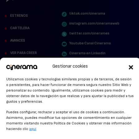
tiktok.com/cinerama
ESTRENOS
instagram.com/cineramaweb
CARTELERA
twitter.com/cinerames
AVANCES
Youtube Canal Cinerama
VER PARA CREER
Cinerama en Linkedin
facebook.com/cinerama.es
MIRA QUIÉN HABLA
Gestionar cookies
STREAMING NEWS
Utilizamos cookies y tecnologías similares propias y de terceros, de sesión
o persistentes, para hacer funcionar de manera segura nuestro Sitio Web y
ALFOMBRA ROJA
personalizar su contenido. Igualmente, utilizamos cookies para medir y
obtener datos de la navegación que realizas y para ajustar la publicidad a tus
gustos y preferencias.
ANUNCIOS DE CINE
Puedes configurar, rechazar y aceptar el uso de cookies a continuación.
Asimismo, puedes modificar tus opciones de consentimiento en cualquier
momento visitando nuestra Política de Cookies y obtener más información
haciendo clic
aquí
CONDICIONES GENERALES