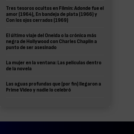
Tres tesoros ocultos en Filmin: Adonde fue el
amor (1964), En bandeja de plata (1966) y
Con los ojos cerrados (1969)
El último viaje del Oneida o la crónica más
negra de Hollywood con Charles Chaplin a
punto de ser asesinado
La mujer en la ventana: Las películas dentro
de la novela
Las aguas profundas que (por fin) llegaron a
Prime Video y nadie lo celebró