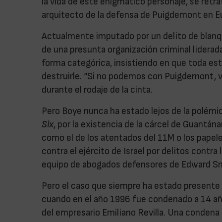
la vida de este enigmático personaje, se ret
arquitecto de la defensa de Puigdemont en E
Actualmente imputado por un delito de blanq
de una presunta organización criminal liderad
forma categórica, insistiendo en que toda es
destruirle. “Si no podemos con Puigdemont, v
durante el rodaje de la cinta.
Pero Boye nunca ha estado lejos de la polémic
Six
, por la existencia de la cárcel de Guantá
como el de los atentados del 11M o los papel
contra el ejército de Israel por delitos contr
equipo de abogados defensores de Edward S
Pero el caso que siempre ha estado presente e
cuando en el año 1996 fue condenado a 14 año
del empresario Emiliano Revilla. Una condena 