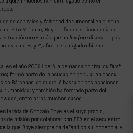
rata a quien muchos han catalogado como el
uropa.
ueo de capitales y falsedad documental en el seno
a por Sito Miñanco, Boye defiende su inocencia de
ta situación no es más que un
lawfare
diseñado para
amos a por Boye”, afirma el abogado chileno
a; en el año 2009 lideró la demanda contra los
Bush
namo; formó parte de la acusación popular en casos
es de Bárcenas; se querelló hasta en dos ocasiones
a la humanidad; y también ha formado parte del
nowden, entre otros muchos casos.
n la vida de Gonzalo Boye es el suyo propio,
s de prisión por colaborar con ETA en el secuestro
de la que Boye siempre ha defendido su inocencia, y