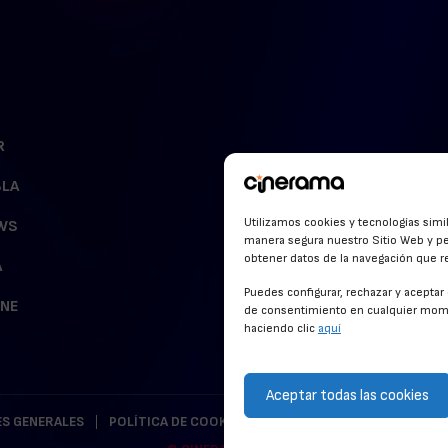
R
BLA
Utilizamos cookies y tecnologías simi
WS
manera segura nuestro Sitio Web y pe
obtener datos de la navegación que rea
A
Puedes configurar, rechazar y acepta
INE
de consentimiento en cualquier mome
haciendo clic
aquí
Aceptar todas las cookies
S GENERALES
POLÍTICA DE COOKIES
POLÍTICA DE PRIVACIDAD