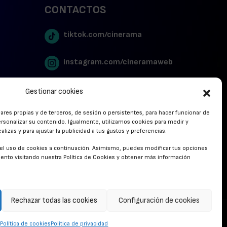
CONTACTOS
tiktok.com/cinerama
instagram.com/cineramaweb
twitter.com/cinerames
Gestionar cookies
lares propias y de terceros, de sesión o persistentes, para hacer funcionar de
Youtube Canal Cinerama
rsonalizar su contenido. Igualmente, utilizamos cookies para medir y
lizas y para ajustar la publicidad a tus gustos y preferencias.
Cinerama en Linkedin
r el uso de cookies a continuación. Asimismo, puedes modificar tus opciones
nto visitando nuestra Política de Cookies y obtener más información
facebook.com/cinerama.es
Rechazar todas las cookies
Configuración de cookies
CONTACTO
Política de cookies
Política de privacidad