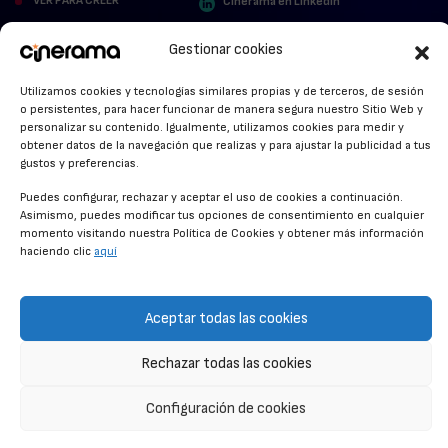
VER PARA CREER
Cinerama en Linkedin
facebook.com/cinerama.es
MIRA QUIÉN HABLA
Gestionar cookies
STREAMING NEWS
Utilizamos cookies y tecnologías similares propias y de terceros, de sesión
o persistentes, para hacer funcionar de manera segura nuestro Sitio Web y
ALFOMBRA ROJA
personalizar su contenido. Igualmente, utilizamos cookies para medir y
obtener datos de la navegación que realizas y para ajustar la publicidad a tus
ANUNCIOS DE CINE
gustos y preferencias.
Puedes configurar, rechazar y aceptar el uso de cookies a continuación.
Asimismo, puedes modificar tus opciones de consentimiento en cualquier
momento visitando nuestra Política de Cookies y obtener más información
CONDICIONES GENERALES
haciendo clic
aquí
POLÍTICA DE COOKIES
POLÍTICA DE PRIVACIDAD
Aceptar todas las cookies
CONTACTO
Rechazar todas las cookies
Configuración de cookies
© CINERAMA 2026