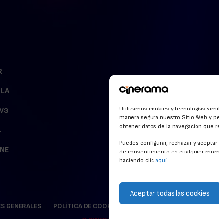
R
BLA
Utilizamos cookies y tecnologías simi
WS
manera segura nuestro Sitio Web y pe
obtener datos de la navegación que rea
A
Puedes configurar, rechazar y acepta
INE
de consentimiento en cualquier mome
haciendo clic
aquí
Aceptar todas las cookies
S GENERALES
POLÍTICA DE COOKIES
POLÍTICA DE PRIVACIDAD