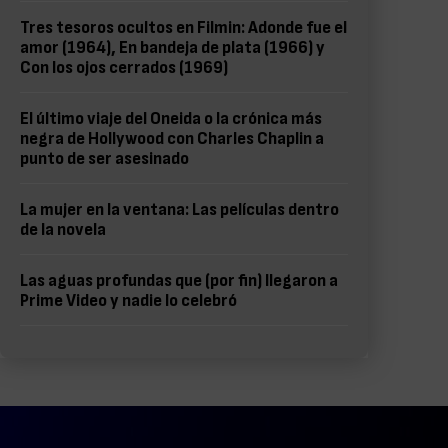
Tres tesoros ocultos en Filmin: Adonde fue el
amor (1964), En bandeja de plata (1966) y
Con los ojos cerrados (1969)
El último viaje del Oneida o la crónica más
negra de Hollywood con Charles Chaplin a
punto de ser asesinado
La mujer en la ventana: Las películas dentro
de la novela
Las aguas profundas que (por fin) llegaron a
Prime Video y nadie lo celebró