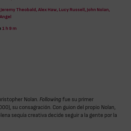
Jeremy Theobald, Alex Haw, Lucy Russell, John Nolan,
 Angel
n
1 h 9 m
hristopher Nolan.
Following
fue su primer
000), su consagración. Con guion del propio Nolan,
lena sequía creativa decide seguir a la gente por la