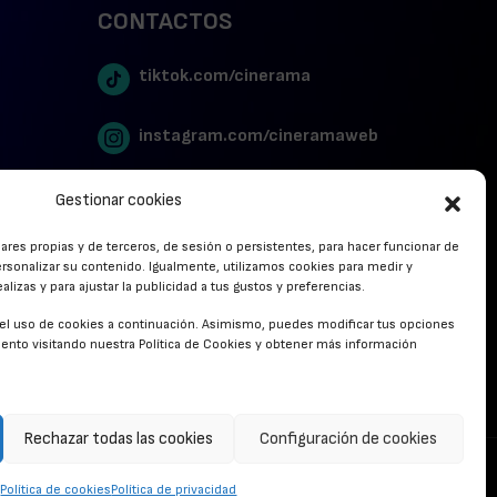
CONTACTOS
tiktok.com/cinerama
instagram.com/cineramaweb
twitter.com/cinerames
Gestionar cookies
lares propias y de terceros, de sesión o persistentes, para hacer funcionar de
Youtube Canal Cinerama
rsonalizar su contenido. Igualmente, utilizamos cookies para medir y
lizas y para ajustar la publicidad a tus gustos y preferencias.
Cinerama en Linkedin
r el uso de cookies a continuación. Asimismo, puedes modificar tus opciones
nto visitando nuestra Política de Cookies y obtener más información
facebook.com/cinerama.es
Rechazar todas las cookies
Configuración de cookies
CONTACTO
Política de cookies
Política de privacidad