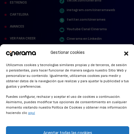
tiktok.com/cinerama
ESTRENOS
instagram.com/cineramaweb
CARTELERA
twitter.com/cinerames
AVANCES
Youtube Canal Cinerama
VER PARA CREER
Cinerama en Linkedin
facebook.com/cinerama.es
MIRA QUIÉN HABLA
Gestionar cookies
STREAMING NEWS
Utilizamos cookies y tecnologías similares propias y de terceros, de sesión
o persistentes, para hacer funcionar de manera segura nuestro Sitio Web y
ALFOMBRA ROJA
personalizar su contenido. Igualmente, utilizamos cookies para medir y
obtener datos de la navegación que realizas y para ajustar la publicidad a tus
ANUNCIOS DE CINE
gustos y preferencias.
Puedes configurar, rechazar y aceptar el uso de cookies a continuación.
Asimismo, puedes modificar tus opciones de consentimiento en cualquier
momento visitando nuestra Política de Cookies y obtener más información
CONDICIONES GENERALES
haciendo clic
aquí
POLÍTICA DE COOKIES
POLÍTICA DE PRIVACIDAD
Aceptar todas las cookies