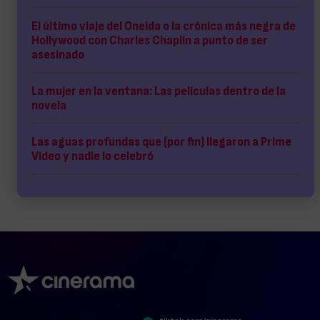
El último viaje del Oneida o la crónica más negra de
Hollywood con Charles Chaplin a punto de ser
asesinado
La mujer en la ventana: Las películas dentro de la
novela
Las aguas profundas que (por fin) llegaron a Prime
Video y nadie lo celebró