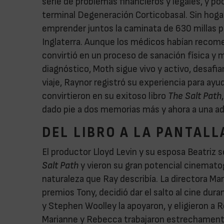
serie de problemas financieros y legales, y 
terminal Degeneración Corticobasal. Sin hogar
emprender juntos la caminata de 630 millas p
Inglaterra. Aunque los médicos habían recom
convirtió en un proceso de sanación física y 
diagnóstico, Moth sigue vivo y activo, desafi
viaje, Raynor registró su experiencia para ay
convirtieron en su exitoso libro
The Salt Path
dado pie a dos memorias más y ahora a una a
DEL LIBRO A LA PANTALL
El productor Lloyd Levin y su esposa Beatri
Salt Path
y vieron su gran potencial cinematog
naturaleza que Ray describía. La directora Mar
premios Tony, decidió dar el salto al cine dur
y Stephen Woolley la apoyaron, y eligieron a R
Marianne y Rebecca trabajaron estrechamente