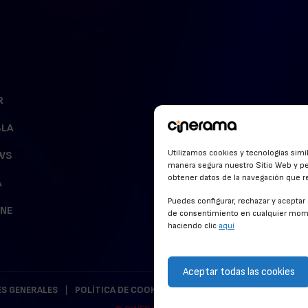
R
BLA
Utilizamos cookies y tecnologías simi
WS
manera segura nuestro Sitio Web y pe
obtener datos de la navegación que rea
A
Puedes configurar, rechazar y acepta
INE
de consentimiento en cualquier mome
haciendo clic
aquí
Aceptar todas las cookies
S GENERALES
POLÍTICA DE COOKIES
POLÍTICA DE PRIVACIDAD