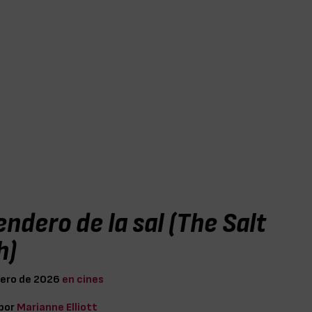
endero de la sal (The Salt
h)
nero de 2026
en cines
 por
Marianne Elliott