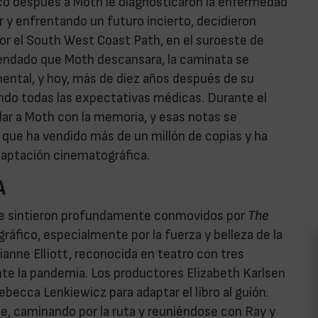
poco después a Moth le diagnosticaron la enfermedad
 y enfrentando un futuro incierto, decidieron
or el South West Coast Path, en el suroeste de
endado que Moth descansara, la caminata se
mental, y hoy, más de diez años después de su
ando todas las expectativas médicas. Durante el
udar a Moth con la memoria, y esas notas se
, que ha vendido más de un millón de copias y ha
daptación cinematográfica.
A
z se sintieron profundamente conmovidos por
The
ráfico, especialmente por la fuerza y belleza de la
ianne Elliott, reconocida en teatro con tres
ante la pandemia. Los productores Elizabeth Karlsen
ebecca Lenkiewicz para adaptar el libro al guión.
, caminando por la ruta y reuniéndose con Ray y