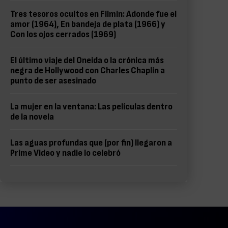
Tres tesoros ocultos en Filmin: Adonde fue el
amor (1964), En bandeja de plata (1966) y
Con los ojos cerrados (1969)
El último viaje del Oneida o la crónica más
negra de Hollywood con Charles Chaplin a
punto de ser asesinado
La mujer en la ventana: Las películas dentro
de la novela
Las aguas profundas que (por fin) llegaron a
Prime Video y nadie lo celebró