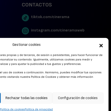
CONTACTOS
tiktok.com/cinerama
instagram.com/cineramaweb
twitter.com/cinerames
Gestionar cookies
lares propias y de terceros, de sesión o persistentes, para hacer funcionar de
Youtube Canal Cinerama
rsonalizar su contenido. Igualmente, utilizamos cookies para medir y
lizas y para ajustar la publicidad a tus gustos y preferencias.
Cinerama en Linkedin
r el uso de cookies a continuación. Asimismo, puedes modificar tus opciones
nto visitando nuestra Política de Cookies y obtener más información
facebook.com/cinerama.es
Rechazar todas las cookies
Configuración de cookies
CONTACTO
Política de cookies
Política de privacidad