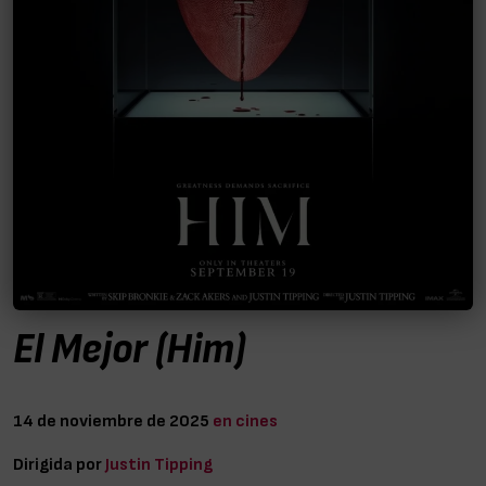
El Mejor (Him)
14 de noviembre de 2025
en cines
Dirigida por
Justin Tipping