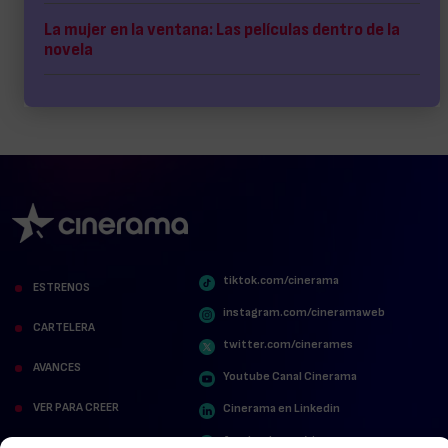
La mujer en la ventana: Las películas dentro de la
novela
tiktok.com/cinerama
ESTRENOS
instagram.com/cineramaweb
CARTELERA
twitter.com/cinerames
AVANCES
Youtube Canal Cinerama
VER PARA CREER
Cinerama en Linkedin
facebook.com/cinerama.es
MIRA QUIÉN HABLA