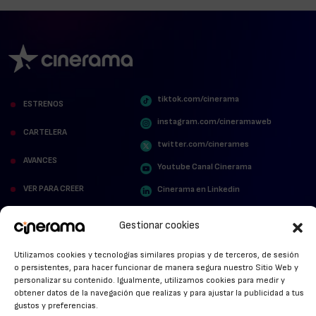
tiktok.com/cinerama
ESTRENOS
instagram.com/cineramaweb
CARTELERA
twitter.com/cinerames
AVANCES
Youtube Canal Cinerama
VER PARA CREER
Cinerama en Linkedin
facebook.com/cinerama.es
MIRA QUIÉN HABLA
Gestionar cookies
STREAMING NEWS
Utilizamos cookies y tecnologías similares propias y de terceros, de sesión
o persistentes, para hacer funcionar de manera segura nuestro Sitio Web y
ALFOMBRA ROJA
personalizar su contenido. Igualmente, utilizamos cookies para medir y
obtener datos de la navegación que realizas y para ajustar la publicidad a tus
ANUNCIOS DE CINE
gustos y preferencias.