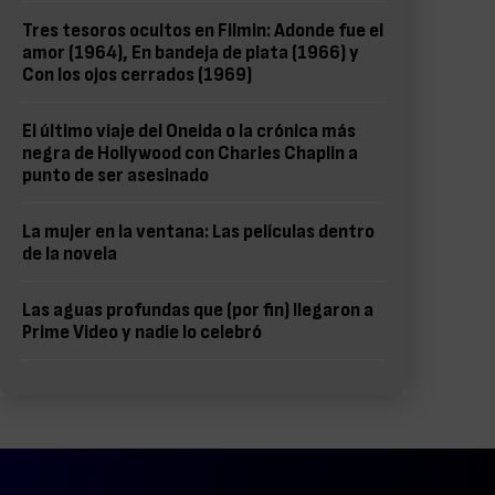
Tres tesoros ocultos en Filmin: Adonde fue el
amor (1964), En bandeja de plata (1966) y
Con los ojos cerrados (1969)
El último viaje del Oneida o la crónica más
negra de Hollywood con Charles Chaplin a
punto de ser asesinado
La mujer en la ventana: Las películas dentro
de la novela
Las aguas profundas que (por fin) llegaron a
Prime Video y nadie lo celebró