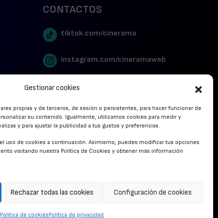
CONTACTOS
tiktok.com/cinerama
instagram.com/cineramaweb
twitter.com/cinerames
Gestionar cookies
lares propias y de terceros, de sesión o persistentes, para hacer funcionar de
Youtube Canal Cinerama
rsonalizar su contenido. Igualmente, utilizamos cookies para medir y
lizas y para ajustar la publicidad a tus gustos y preferencias.
Cinerama en Linkedin
r el uso de cookies a continuación. Asimismo, puedes modificar tus opciones
nto visitando nuestra Política de Cookies y obtener más información
facebook.com/cinerama.es
Rechazar todas las cookies
Configuración de cookies
CONTACTO
Política de cookies
Política de privacidad