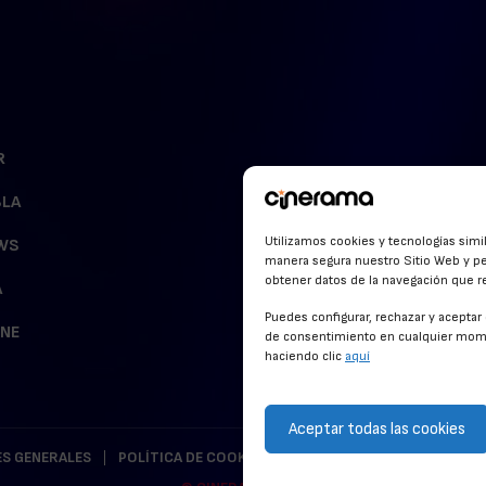
R
BLA
Utilizamos cookies y tecnologías simi
WS
manera segura nuestro Sitio Web y pe
obtener datos de la navegación que rea
A
Puedes configurar, rechazar y acepta
INE
de consentimiento en cualquier mome
haciendo clic
aquí
Aceptar todas las cookies
S GENERALES
POLÍTICA DE COOKIES
POLÍTICA DE PRIVACIDAD