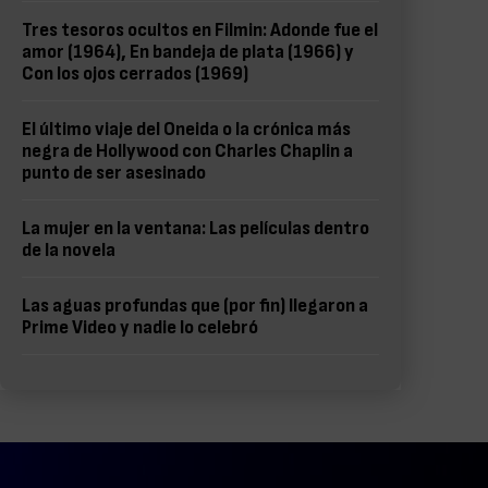
Tres tesoros ocultos en Filmin: Adonde fue el
amor (1964), En bandeja de plata (1966) y
Con los ojos cerrados (1969)
El último viaje del Oneida o la crónica más
negra de Hollywood con Charles Chaplin a
punto de ser asesinado
La mujer en la ventana: Las películas dentro
de la novela
Las aguas profundas que (por fin) llegaron a
Prime Video y nadie lo celebró