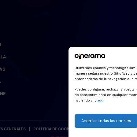
R
BLA
Utilizamos cookies y tecnologías simi
WS
manera segura nuestro Sitio Web y pe
obtener datos de la navegación que rea
A
Puedes configurar, rechazar y acepta
INE
de consentimiento en cualquier mome
haciendo clic
aquí
Aceptar todas las cookies
S GENERALES
POLÍTICA DE COOKIES
POLÍTICA DE PRIVACIDAD