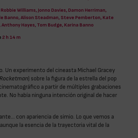
Robbie Williams, Jonno Davies, Damon Herriman,
le Banno, Alison Steadman, Steve Pemberton, Kate
, Anthony Hayes, Tom Budge, Karina Banno
n
2 h 14 m
año. Un experimento del cineasta Michael Gracey
Rocketman
) sobre la figura de la estrella del pop
inematográfico a partir de múltiples grabaciones
ante. No había ninguna intención original de hacer
ntante… con apariencia de simio. Lo que vemos a
unque la esencia de la trayectoria vital de la