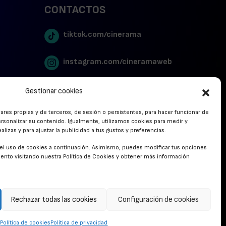
CONTACTOS
tiktok.com/cinerama
instagram.com/cineramaweb
twitter.com/cinerames
Gestionar cookies
lares propias y de terceros, de sesión o persistentes, para hacer funcionar de
Youtube Canal Cinerama
rsonalizar su contenido. Igualmente, utilizamos cookies para medir y
lizas y para ajustar la publicidad a tus gustos y preferencias.
Cinerama en Linkedin
r el uso de cookies a continuación. Asimismo, puedes modificar tus opciones
nto visitando nuestra Política de Cookies y obtener más información
facebook.com/cinerama.es
Rechazar todas las cookies
Configuración de cookies
CONTACTO
Política de cookies
Política de privacidad