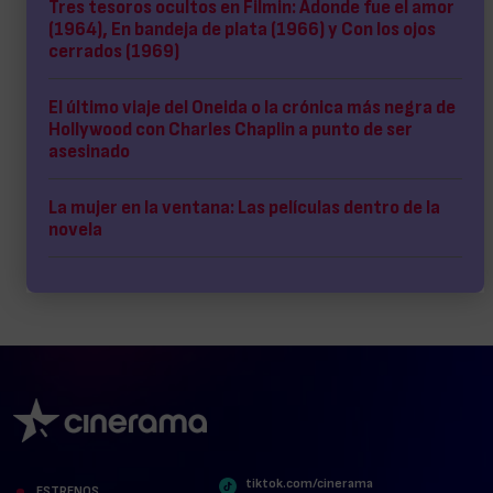
Tres tesoros ocultos en Filmin: Adonde fue el amor
(1964), En bandeja de plata (1966) y Con los ojos
cerrados (1969)
El último viaje del Oneida o la crónica más negra de
Hollywood con Charles Chaplin a punto de ser
asesinado
La mujer en la ventana: Las películas dentro de la
novela
tiktok.com/cinerama
ESTRENOS