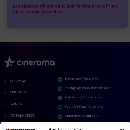
Las aguas profundas que (por fin) llegaron a Prime
Video y nadie lo celebró
tiktok.com/cinerama
ESTRENOS
instagram.com/cineramaweb
CARTELERA
twitter.com/cinerames
AVANCES
Youtube Canal Cinerama
VER PARA CREER
Cinerama en Linkedin
facebook.com/cinerama.es
MIRA QUIÉN HABLA
Gestionar cookies