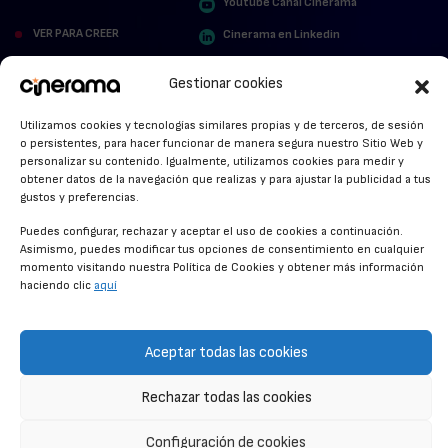
Youtube Canal Cinerama
VER PARA CREER
Cinerama en Linkedin
facebook.com/cinerama.es
MIRA QUIÉN HABLA
Gestionar cookies
STREAMING NEWS
Utilizamos cookies y tecnologías similares propias y de terceros, de sesión
o persistentes, para hacer funcionar de manera segura nuestro Sitio Web y
ALFOMBRA ROJA
personalizar su contenido. Igualmente, utilizamos cookies para medir y
obtener datos de la navegación que realizas y para ajustar la publicidad a tus
ANUNCIOS DE CINE
gustos y preferencias.
Puedes configurar, rechazar y aceptar el uso de cookies a continuación.
Asimismo, puedes modificar tus opciones de consentimiento en cualquier
momento visitando nuestra Política de Cookies y obtener más información
CONDICIONES GENERALES
haciendo clic
aquí
POLÍTICA DE COOKIES
POLÍTICA DE PRIVACIDAD
Aceptar todas las cookies
CONTACTO
Rechazar todas las cookies
Configuración de cookies