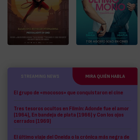
STREAMING NEWS
MIRA QUIÉN HABLA
El grupo de «mocosos» que conquistaron el cine
Tres tesoros ocultos en Filmin: Adonde fue el amor
(1964), En bandeja de plata (1966) y Con los ojos
cerrados (1969)
El último viaje del Oneida o la crónica más negra de