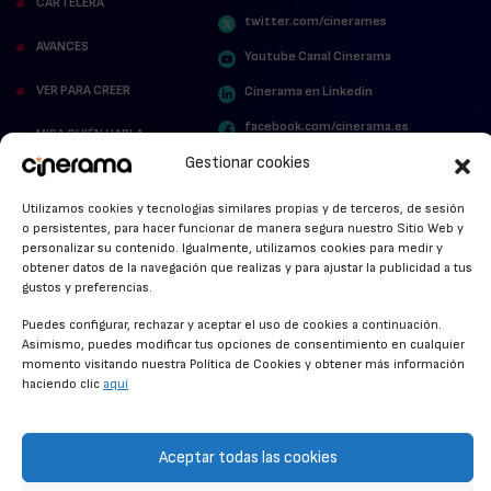
CARTELERA
twitter.com/cinerames
AVANCES
Youtube Canal Cinerama
VER PARA CREER
Cinerama en Linkedin
facebook.com/cinerama.es
MIRA QUIÉN HABLA
Gestionar cookies
STREAMING NEWS
Utilizamos cookies y tecnologías similares propias y de terceros, de sesión
ALFOMBRA ROJA
o persistentes, para hacer funcionar de manera segura nuestro Sitio Web y
personalizar su contenido. Igualmente, utilizamos cookies para medir y
ANUNCIOS DE CINE
obtener datos de la navegación que realizas y para ajustar la publicidad a tus
gustos y preferencias.
Puedes configurar, rechazar y aceptar el uso de cookies a continuación.
Asimismo, puedes modificar tus opciones de consentimiento en cualquier
CONDICIONES GENERALES
momento visitando nuestra Política de Cookies y obtener más información
haciendo clic
aquí
POLÍTICA DE COOKIES
POLÍTICA DE PRIVACIDAD
Aceptar todas las cookies
CONTACTO