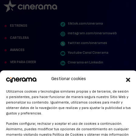
tiktok.com/cinerama
ESTRENOS
instagram.com/cineramaweb
CARTELERA
twitter.com/cinerames
AVANCES
Youtube Canal Cinerama
VER PARA CREER
Cinerama en Linkedin
facebook.com/cinerama.es
MIRA QUIÉN HABLA
Gestionar cookies
STREAMING NEWS
Utilizamos cookies y tecnologías similares propias y de terceros, de sesión
o persistentes, para hacer funcionar de manera segura nuestro Sitio Web y
ALFOMBRA ROJA
personalizar su contenido. Igualmente, utilizamos cookies para medir y
obtener datos de la navegación que realizas y para ajustar la publicidad a tus
ANUNCIOS DE CINE
gustos y preferencias.
Puedes configurar, rechazar y aceptar el uso de cookies a continuación.
Asimismo, puedes modificar tus opciones de consentimiento en cualquier
momento visitando nuestra Política de Cookies y obtener más información