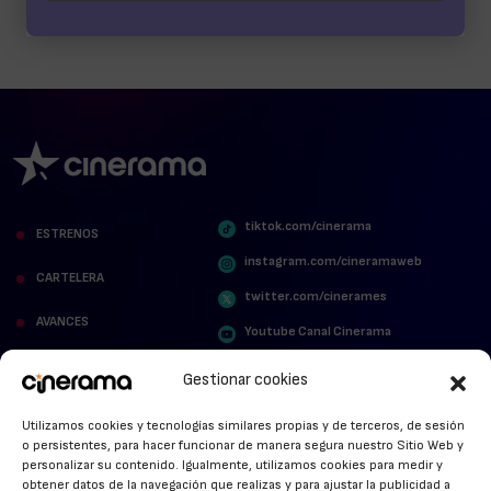
tiktok.com/cinerama
ESTRENOS
instagram.com/cineramaweb
CARTELERA
twitter.com/cinerames
AVANCES
Youtube Canal Cinerama
VER PARA CREER
Cinerama en Linkedin
Gestionar cookies
facebook.com/cinerama.es
MIRA QUIÉN HABLA
Utilizamos cookies y tecnologías similares propias y de terceros, de sesión
o persistentes, para hacer funcionar de manera segura nuestro Sitio Web y
STREAMING NEWS
personalizar su contenido. Igualmente, utilizamos cookies para medir y
obtener datos de la navegación que realizas y para ajustar la publicidad a