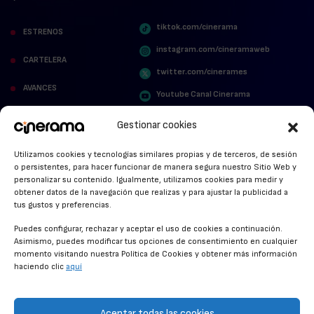
tiktok.com/cinerama
ESTRENOS
instagram.com/cineramaweb
CARTELERA
twitter.com/cinerames
AVANCES
Youtube Canal Cinerama
VER PARA CREER
Cinerama en Linkedin
Gestionar cookies
facebook.com/cinerama.es
MIRA QUIÉN HABLA
Utilizamos cookies y tecnologías similares propias y de terceros, de sesión
o persistentes, para hacer funcionar de manera segura nuestro Sitio Web y
STREAMING NEWS
personalizar su contenido. Igualmente, utilizamos cookies para medir y
obtener datos de la navegación que realizas y para ajustar la publicidad a
ALFOMBRA ROJA
tus gustos y preferencias.
ANUNCIOS DE CINE
Puedes configurar, rechazar y aceptar el uso de cookies a continuación.
Asimismo, puedes modificar tus opciones de consentimiento en cualquier
momento visitando nuestra Política de Cookies y obtener más información
haciendo clic
aquí
CONDICIONES GENERALES
POLÍTICA DE COOKIES
Aceptar todas las cookies