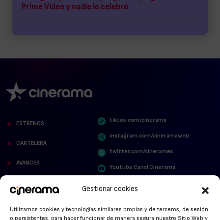
Prime Video y nadie lo celebró
tiktok.com/cinerama
ESTRENOS
instagram.com/cineramaweb
CARTELERA
twitter.com/cinerames
AVANCES
Youtube Canal Cinerama
VER PARA CREER
Cinerama en Linkedin
Gestionar cookies
facebook.com/cinerama.es
MIRA QUIÉN HABLA
Utilizamos cookies y tecnologías similares propias y de terceros, de sesión
o persistentes, para hacer funcionar de manera segura nuestro Sitio Web y