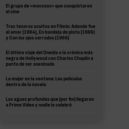
El grupo de «mocosos» que conquistaron
el cine
Tres tesoros ocultos en Filmin: Adonde fue
el amor (1964), En bandeja de plata (1966)
y Con los ojos cerrados (1969)
El último viaje del Oneida o la crónica más
negra de Hollywood con Charles Chaplin a
punto de ser asesinado
La mujer en la ventana: Las películas
dentro de la novela
Las aguas profundas que (por fin) llegaron
a Prime Video y nadie lo celebró