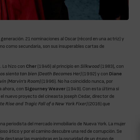
u generación. 21 nominaciones al Oscar (récord en una actriz) y
no como secundaria, son sus insuperables cartas de
. Lo hizo con
Cher
(1946) al principio en
Silkwood
(1983), con
os sienta tan bien (Death Becomes Her)
(1992) y con
Diane
vin (Marvin’s Room)
(1996). No ha coincidido nunca, por
a ahora, con
Sigourney Weaver
(1949). Con esta última sí
,
el nuevo proyecto del cineasta Joseph Cedar, director de
 Rise and Tragic Fall of a New York Fixer)
(2016) que
ana periodista del mercado inmobiliario de Nueva York. La mujer
oso ático y por el camino descubre una red de corrupción. Se
de destapar las maniobras en la oscuridad de un grupo de