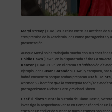
Meryl Streep
(1949) es la reina entre las actrices de s
tres premios de la Academia, dos como protagonista y u
presentación.
Aunque Meryl no ha trabajado mucho con sus coetáneas
Goldie Hawn
(1945) en la disparatada sátira
La muerte 
Keaton
(1946-2025) en el drama
La habitación de Mar
ejemplo, con
Susan Sarandon
(1946) y tampoco, hast
habrá encuentro porque ambas preparan
Useful Idiots
Norman: El hombre que lo conseguía todo (The Moderate
protagonizaron Richard Gere y Michael Sheen.
Useful Idiots
cuenta la historia de Diane Castle, veter
investiga la sospechosa venta en tiempo récord de un luj
trata de un thriller de suspense pues estamos hablando 